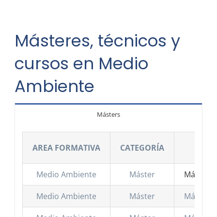
ÁREAS FORMATIVAS
Másteres, técnicos y
cursos en Medio
FORMACIONES MÁS BUSCADAS
Ambiente
CONÓCENOS
Másters
CAMPUS HISPANIA
AREA FORMATIVA
CATEGORÍA
Medio Ambiente
Máster
Máster e
Medio Ambiente
Máster
Máster e