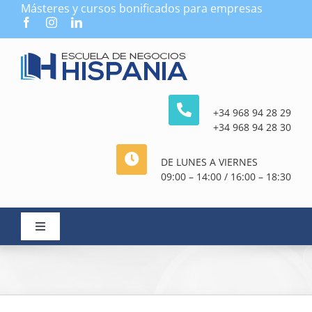
Saltar
Másteres y cursos bonificados para empresas
al
contenido
+34 968 94 28 29
+34 968 94 28 30
DE LUNES A VIERNES
09:00 – 14:00 / 16:00 – 18:30
Toggle
Navigation
FORMACIÓN BONIFICADA
TIPOS DE FORMACIÓN