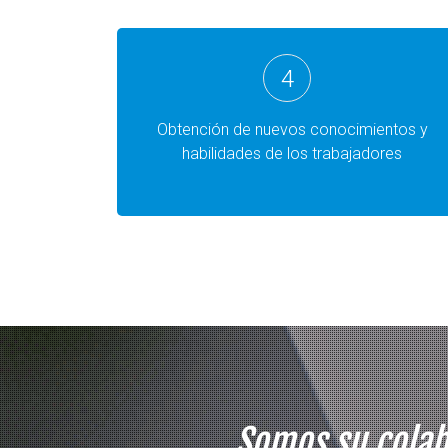
4
Obtención de nuevos conocimientos y
habilidades de los trabajadores
Somos su colab