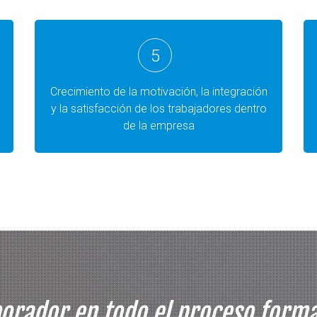
5
Crecimiento de la motivación, la integración
y la satisfacción de los trabajadores dentro
de la empresa
orador en todo el proceso format