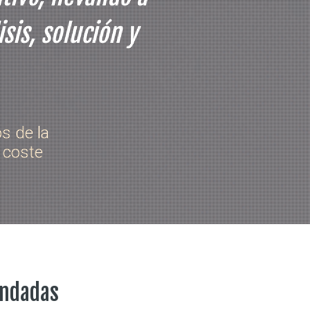
sis, solución y
s de la
 coste
ndadas