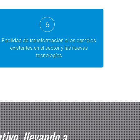
6
Facilidad de transformación a los cambios
existentes en el sector y las nuevas
tecnologías
ivo, llevando a