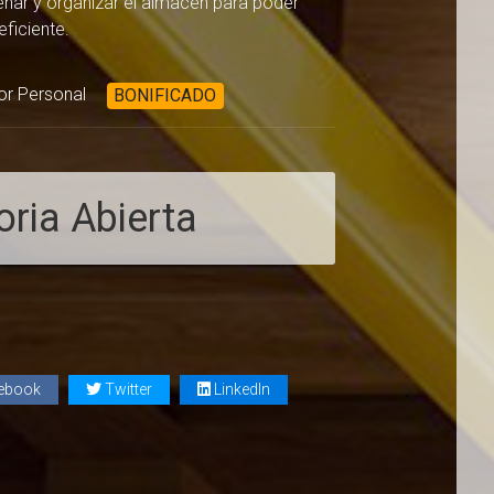
señar y organizar el almacén para poder
eficiente.
or Personal
BONIFICADO
ria Abierta
ebook
Twitter
LinkedIn