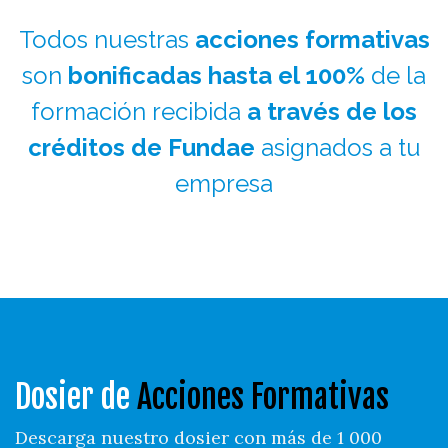
Todos nuestras
acciones formativas
son
bonificadas hasta el 100%
de la
formación recibida
a través de los
créditos de Fundae
asignados a tu
empresa
Dosier de
Acciones Formativas
Descarga nuestro dosier con más de 1 000