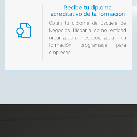
Recibe tu diploma
acreditativo de la formación
Obtén tu diploma de Escuela de
Negocios Hispania como entidad
organizadora especializada en
formación programada para
empresas.